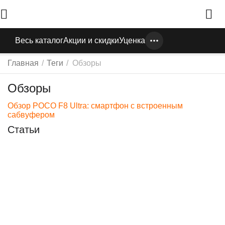
Весь каталог
Акции и скидки
Уценка
Главная
/
Теги
/
Обзоры
Обзоры
Обзор POCO F8 Ultra: смартфон с встроенным
сабвуфером
Статьи