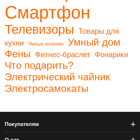
Смартфон
Телевизоры
Товары для
Умный дом
кухни
Умные колонки
Фены
Фитнес-браслет
Фонарики
Что подарить?
Электрический чайник
Электросамокаты
Покупателям
О нас