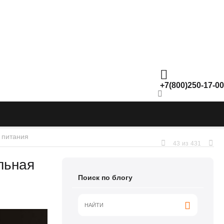
+7(800)250-17-00
о питания
43
из
431
льная
Поиск по блогу