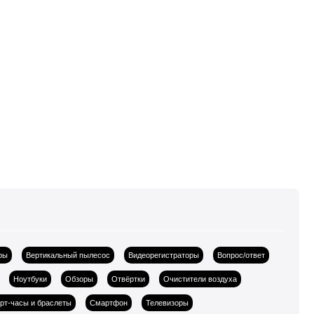
ры
Вертикальный пылесос
Видеорегистраторы
Вопрос/ответ
Ноутбуки
Обзоры
Отвёртки
Очистители воздуха
рт-часы и браслеты
Смартфон
Телевизоры