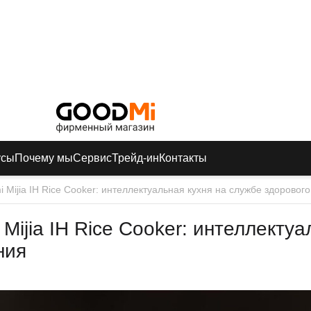
усы
Почему мы
Сервис
Трейд-ин
Контакты
 Mijia IH Rice Cooker: интеллектуальная кухня на службе здоровог
Mijia IH Rice Cooker: интеллектуа
ния