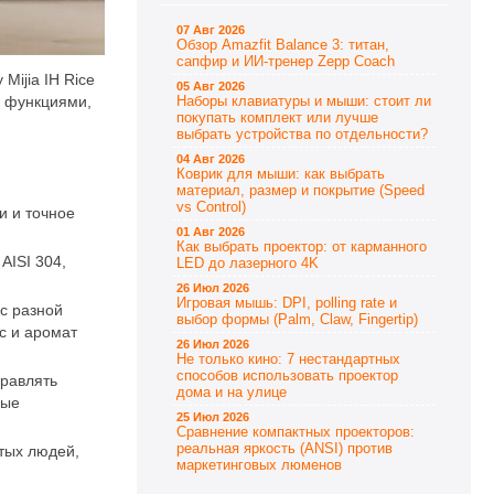
07 Авг 2026
Обзор Amazfit Balance 3: титан,
сапфир и ИИ-тренер Zepp Coach
Mijia IH Rice
05 Авг 2026
и функциями,
Наборы клавиатуры и мыши: стоит ли
покупать комплект или лучше
выбрать устройства по отдельности?
04 Авг 2026
Коврик для мыши: как выбрать
материал, размер и покрытие (Speed
vs Control)
и и точное
01 Авг 2026
Как выбрать проектор: от карманного
AISI 304,
LED до лазерного 4K
26 Июл 2026
Игровая мышь: DPI, polling rate и
ис разной
выбор формы (Palm, Claw, Fingertip)
с и аромат
26 Июл 2026
Не только кино: 7 нестандартных
способов использовать проектор
правлять
дома и на улице
ные
25 Июл 2026
Сравнение компактных проекторов:
реальная яркость (ANSI) против
ятых людей,
маркетинговых люменов