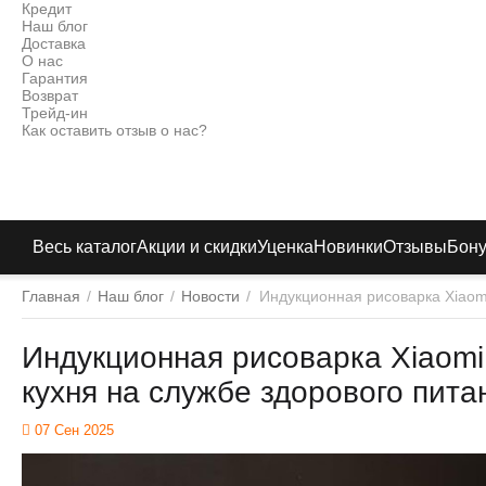
Кредит
Наш блог
Доставка
О нас
Гарантия
Возврат
Трейд-ин
Как оставить отзыв о нас?
Весь каталог
Акции и скидки
Уценка
Новинки
Отзывы
Бон
Главная
/
Наш блог
/
Новости
/
Индукционная рисоварка Xiaomi
Индукционная рисоварка Xiaomi 
кухня на службе здорового пита
07 Сен 2025