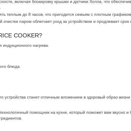
сности, включая блокировку крышки и датчики Холла, что обеспечи
.
ять теплым до 8 часов, что пригодится семьям с плотным графиком
 очистки паром облегчает уход за устройством и продлевает срок 
 RICE COOKER?
 индукционного нагрева.
ого блюда.
кого устройства станет отличным вложением в здоровый образ жизн
котехнологичный помощник на кухне, который поможет вам вкусно и
гредиентов.