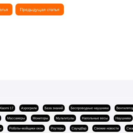
атья
Предыдущая статья
Xiaomi 17
Аэрогрили
База знаний
Беспроводные наушники
Вентилято
Массажеры
Мониторы
Мультитулы
Напольные весы
Наушники
ы
Роботы-мойщики окон
Роутеры
Саундбар
Свежие новости
Сма