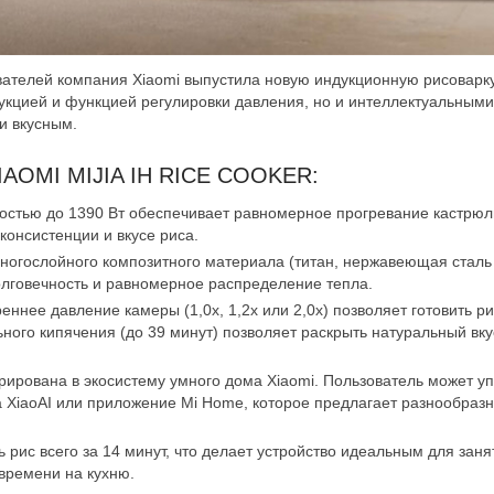
ателей компания Xiaomi выпустила новую индукционную рисоварку 
рукцией и функцией регулировки давления, но и интеллектуальным
и вкусным.
MI MIJIA IH RICE COOKER:
остью до 1390 Вт обеспечивает равномерное прогревание кастрюл
консистенции и вкусе риса.
многослойного композитного материала (титан, нержавеющая сталь 
олговечность и равномерное распределение тепла.
еннее давление камеры (1,0x, 1,2x или 2,0x) позволяет готовить р
ьного кипячения (до 39 минут) позволяет раскрыть натуральный вку
грирована в экосистему умного дома Xiaomi. Пользователь может у
а XiaoAI или приложение Mi Home, которое предлагает разнообраз
ь рис всего за 14 минут, что делает устройство идеальным для зан
 времени на кухню.