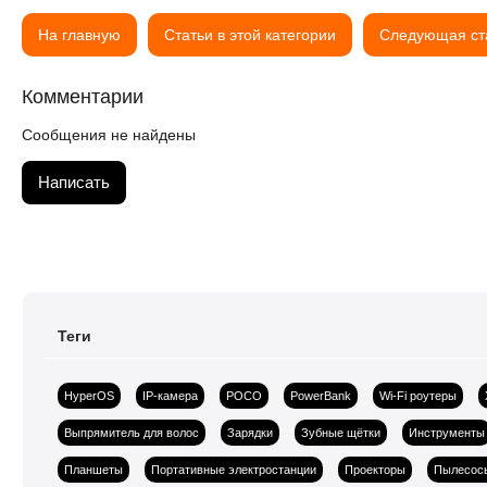
На главную
Статьи в этой категории
Следующая ст
Комментарии
Сообщения не найдены
Написать
Теги
HyperOS
IP-камера
POCO
PowerBank
Wi-Fi роутеры
Выпрямитель для волос
Зарядки
Зубные щётки
Инструменты
Планшеты
Портативные электростанции
Проекторы
Пылесос