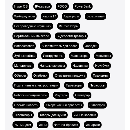
HyperOS
IP-камера
POCO
PowerBank
Wi-Fi роутеры
Xiaomi 17
Аэрогрили
База знаний
Беспроводные наушники
Вентиляторы
Вертикальный пылесос
Видеорегистраторы
Вопрос/ответ
Выпрямитель для волос
Зарядки
Зубные щётки
Инструменты
Массажеры
Мониторы
Мультитулы
Напольные весы
Наушники
Ноутбуки
Обзоры
Отвёртки
Очистители воздуха
Планшеты
Портативные электростанции
Проекторы
Пылесосы
Роботы-мойщики окон
Роутеры
Саундбар
Свежие новости
Смарт-часы и браслеты
Смартфон
Телевизоры
Товары для кухни
Умные колонки
Умный дом
Фены
Фитнес-браслет
Фонарики