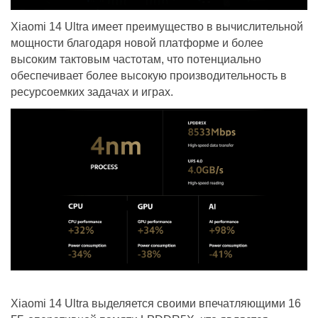
Xiaomi 14 Ultra имеет преимущество в вычислительной
мощности благодаря новой платформе и более
высоким тактовым частотам, что потенциально
обеспечивает более высокую производительность в
ресурсоемких задачах и играх.
Xiaomi 14 Ultra выделяется своими впечатляющими 16