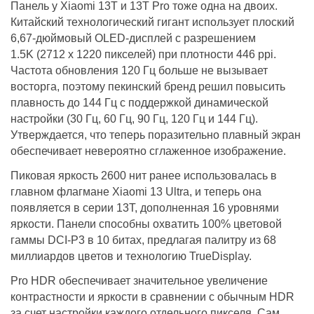
Панель у Xiaomi 13Т и 13Т Pro тоже одна на двоих.
Китайский технологический гигант использует плоский
6,67-дюймовый OLED-дисплей с разрешением
1.5K (2712 x 1220 пикселей) при плотности 446 ppi.
Частота обновления 120 Гц больше не вызывает
восторга, поэтому пекинский бренд решил повысить
плавность до 144 Гц с поддержкой динамической
настройки (30 Гц, 60 Гц, 90 Гц, 120 Гц и 144 Гц).
Утверждается, что теперь поразительно плавный экран
обеспечивает невероятно сглаженное изображение.
Пиковая яркость 2600 нит ранее использовалась в
главном флагмане Xiaomi 13 Ultra, и теперь она
появляется в серии 13Т, дополненная 16 уровнями
яркости. Панели способны охватить 100% цветовой
гаммы DCI-P3 в 10 битах, предлагая палитру из 68
миллиардов цветов и технологию TrueDisplay.
Pro HDR обеспечивает значительное увеличение
контрастности и яркости в сравнении с обычным HDR
за счет настройки каждого отдельного пикселя. Сам