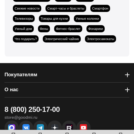
Свежие новости
Смарт-часы и браслеты
Смартфон
Телевизоры
Товары для кухни
Умные колонки
Умный дом
Фены
Фитнес-браслет
Фонарики
Что подарить?
Электрический чайник
Электросамокаты
Покупателям
О нас
8 (800) 250-17-00
store@goodmi.ru