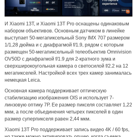
И Xiaomi 13T, и Xiaomi 13T Pro оснащены одинаковым
набором объективов. Основным датчиком в линейке
выступает 50-мегапиксельный Sony IMX 707 размером
1/1,28 дюйма и с диафрагмой f/1.9, рядом с которым
размещен 50-мегапиксельный телеобъектив Omnivision
OV50D с диафрагмой f/1.9 для 2-кратного зума и
сверхширокоугольная камера о светосилой f/2.2 на 12
мегапикселей. Настройкой всех трех камер занималась
немецкая Leica.
Основная камера поддерживает оптическую
стабилизацию изображения OIS и использует 7-
линзовую оптику 7Р. Ее размер пикселя составляет 1,22
мкм, а после объединения четырех пикселей в один
размер суперпикселя равен 2,44 мкм.
Xiaomi 13T Pro поддерживает запись видео 4K / 60 fps,
но также можно активировать опцию, когда съемка