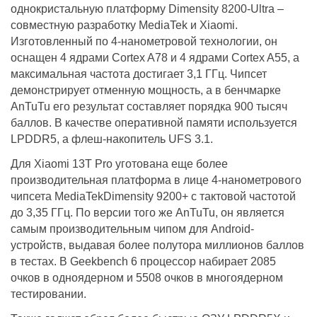
однокристальную платформу Dimensity 8200-Ultra –
совместную разработку MediaTek и Xiaomi.
Изготовленный по 4-нанометровой технологии, он
оснащен 4 ядрами Cortex A78 и 4 ядрами Cortex A55, а
максимальная частота достигает 3,1 ГГц. Чипсет
демонстрирует отменную мощность, а в бенчмарке
AnTuTu его результат составляет порядка 900 тысяч
баллов. В качестве оперативной памяти используется
LPDDR5, а флеш-накопитель UFS 3.1.
Для Xiaomi 13Т Pro уготована еще более
производительная платформа в лице 4-нанометрового
чипсета MediaTek
Dimensity 9200+ с тактовой частотой
до 3,35 ГГц. По версии того же AnTuTu, он является
самым производительным чипом для Android-
устройств, выдавая более полутора миллионов баллов
в тестах. В Geekbench 6 процессор набирает 2085
очков в одноядерном и 5508 очков в многоядерном
тестировании.