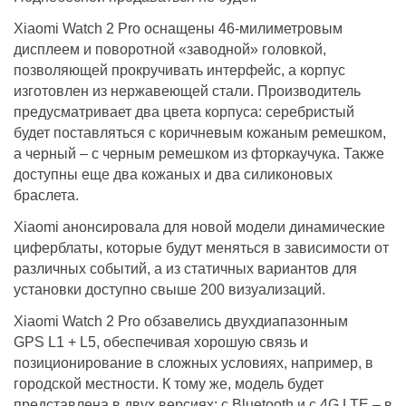
Xiaomi Watch 2 Pro оснащены 46-милиметровым
дисплеем и поворотной «заводной» головкой,
позволяющей прокручивать интерфейс, а корпус
изготовлен из нержавеющей стали. Производитель
предусматривает два цвета корпуса: серебристый
будет поставляться с коричневым кожаным ремешком,
а черный – с черным ремешком из фторкаучука. Также
доступны еще два кожаных и два силиконовых
браслета.
Xiaomi анонсировала для новой модели динамические
циферблаты, которые будут меняться в зависимости от
различных событий, а из статичных вариантов для
установки доступно свыше 200 визуализаций.
Xiaomi Watch 2 Pro обзавелись двухдиапазонным
GPS L1 + L5, обеспечивая хорошую связь и
позиционирование в сложных условиях, например, в
городской местности. К тому же, модель будет
представлена в двух версиях: с Bluetooth и с 4G LTE – в