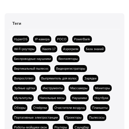
Теги
HyperOS
IP-камера
POCO
PowerBank
Wi-Fi роутеры
Xiaomi 17
Аэрогрили
База знаний
Беспроводные наушники
Вентиляторы
Вертикальный пылесос
Видеорегистраторы
Вопрос/ответ
Выпрямитель для волос
Зарядки
Зубные щётки
Инструменты
Массажеры
Мониторы
Мультитулы
Напольные весы
Наушники
Ноутбуки
Обзоры
Отвёртки
Очистители воздуха
Планшеты
Портативные электростанции
Проекторы
Пылесосы
Роботы-мойщики окон
Роутеры
Саундбар