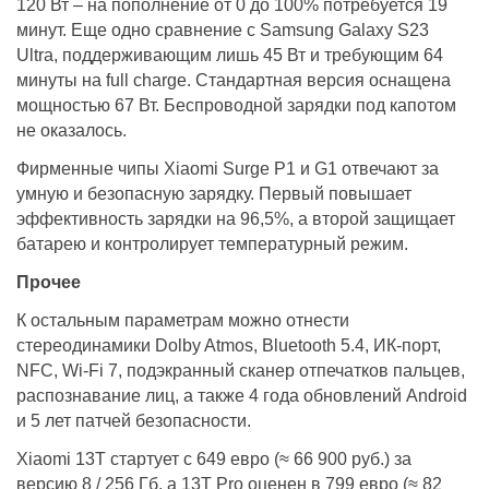
120 Вт – на пополнение от 0 до 100% потребуется 19
минут. Еще одно сравнение с Samsung Galaxy S23
Ultra, поддерживающим лишь 45 Вт и требующим 64
минуты на full charge. Стандартная версия оснащена
мощностью 67 Вт. Беспроводной зарядки под капотом
не оказалось.
Фирменные чипы Xiaomi Surge Р1 и G1 отвечают за
умную и безопасную зарядку. Первый повышает
эффективность зарядки на 96,5%, а второй защищает
батарею и контролирует температурный режим.
Прочее
К остальным параметрам можно отнести
стереодинамики Dolby Atmos, Bluetooth 5.4, ИК-порт,
NFC, Wi-Fi 7, подэкранный сканер отпечатков пальцев,
распознавание лиц, а также 4 года обновлений Android
и 5 лет патчей безопасности.
Xiaomi 13Т стартует с 649 евро (≈ 66 900 руб.) за
версию 8 / 256 Гб, а 13Т Pro оценен в 799 евро (≈ 82