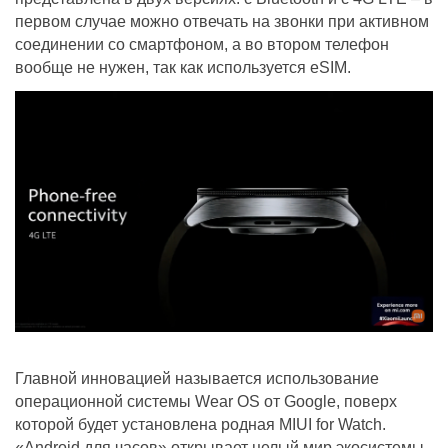
первом случае можно отвечать на звонки при активном
соединении со смартфоном, а во втором телефон
вообще не нужен, так как используется eSIM.
Главной инновацией называется использование
операционной системы Wear OS от Google, поверх
которой будет установлена родная MIUI for Watch.
«Android для часов» открывает целый мир экосистемы