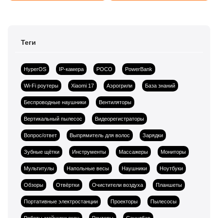
Теги
HyperOS
IP-камера
POCO
PowerBank
Wi-Fi роутеры
Xiaomi 17
Аэрогрили
База знаний
Беспроводные наушники
Вентиляторы
Вертикальный пылесос
Видеорегистраторы
Вопрос/ответ
Выпрямитель для волос
Зарядки
Зубные щётки
Инструменты
Массажеры
Мониторы
Мультитулы
Напольные весы
Наушники
Ноутбуки
Обзоры
Отвёртки
Очистители воздуха
Планшеты
Портативные электростанции
Проекторы
Пылесосы
Роботы-мойщики окон
Роутеры
Саундбар