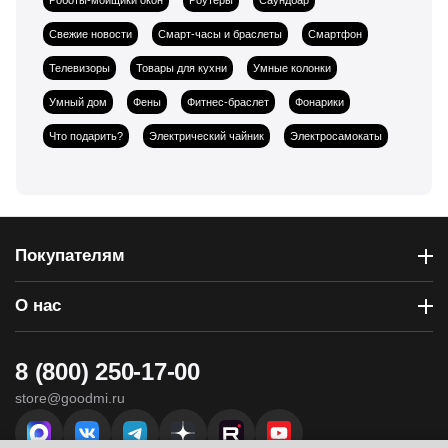
Свежие новости
Смарт-часы и браслеты
Смартфон
Телевизоры
Товары для кухни
Умные колонки
Умный дом
Фены
Фитнес-браслет
Фонарики
Что подарить?
Электрический чайник
Электросамокаты
Покупателям
О нас
8 (800) 250-17-00
store@goodmi.ru