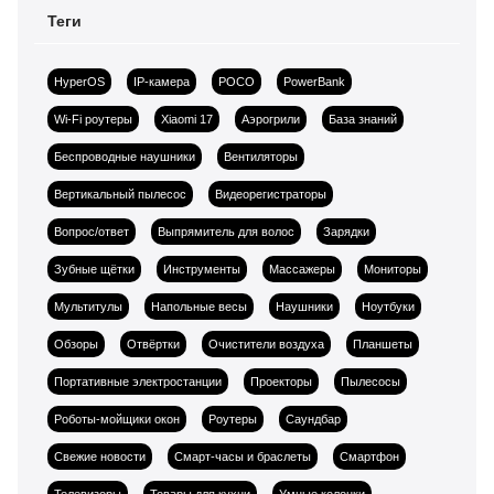
Теги
HyperOS
IP-камера
POCO
PowerBank
Wi-Fi роутеры
Xiaomi 17
Аэрогрили
База знаний
Беспроводные наушники
Вентиляторы
Вертикальный пылесос
Видеорегистраторы
Вопрос/ответ
Выпрямитель для волос
Зарядки
Зубные щётки
Инструменты
Массажеры
Мониторы
Мультитулы
Напольные весы
Наушники
Ноутбуки
Обзоры
Отвёртки
Очистители воздуха
Планшеты
Портативные электростанции
Проекторы
Пылесосы
Роботы-мойщики окон
Роутеры
Саундбар
Свежие новости
Смарт-часы и браслеты
Смартфон