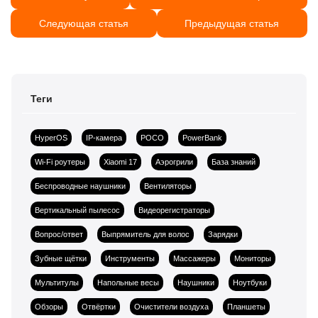
Следующая статья
Предыдущая статья
Теги
HyperOS
IP-камера
POCO
PowerBank
Wi-Fi роутеры
Xiaomi 17
Аэрогрили
База знаний
Беспроводные наушники
Вентиляторы
Вертикальный пылесос
Видеорегистраторы
Вопрос/ответ
Выпрямитель для волос
Зарядки
Зубные щётки
Инструменты
Массажеры
Мониторы
Мультитулы
Напольные весы
Наушники
Ноутбуки
Обзоры
Отвёртки
Очистители воздуха
Планшеты