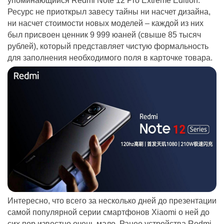
упоминающийся Redmi Note 12 Pro Extreme Edition.
Ресурс не приоткрыл завесу тайны ни насчет дизайна,
ни насчет стоимости новых моделей – каждой из них
был присвоен ценник 9 999 юаней (свыше 85 тысяч
рублей), который представляет чистую формальность
для заполнения необходимого поля в карточке товара.
Интересно, что всего за несколько дней до презентации
самой популярной серии смартфонов Xiaomi о ней до
сих пор известно очень мало. Ранее устройства Redmi