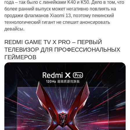
года – так было с линейками K40 и K50. Дело в том, что
более ранний выпуск может негативно повлиять на
продажи флагманов Xiaomi 13, поэтому пекинский
технологический гигант не спешит анонсировать
девайсы.
REDMI GAME TV X PRO – ПЕРВЫЙ
ТЕЛЕВИЗОР ДЛЯ ПРОФЕССИОНАЛЬНЫХ
ГЕЙМЕРОВ