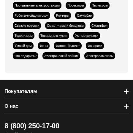
Портативные электростанции
Проекторы
Пылесосы
Роботы-мойщики окон
Роутеры
Саундбар
Свежие новости
Смарт-часы и браслеты
Смартфон
Телевизоры
Товары для кухни
Умные колонки
Умный дом
Фены
Фитнес-браслет
Фонарики
Что подарить?
Электрический чайник
Электросамокаты
Покупателям
О нас
8 (800) 250-17-00