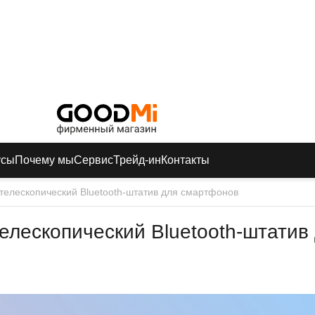
усы
Почему мы
Сервис
Трейд-ин
Контакты
 телескопический Bluetooth-штатив для смартфонов
елескопический Bluetooth-штатив