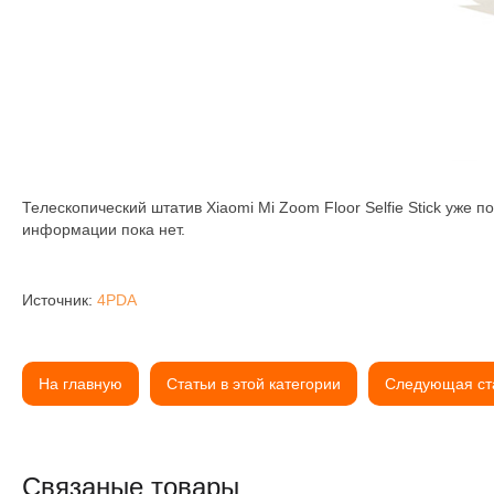
Телескопический штатив Xiaomi Mi Zoom Floor Selfie Stick уже п
информации пока нет.
Источник:
4PDA
На главную
Статьи в этой категории
Следующая ст
Связаные товары