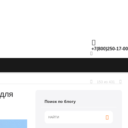
+7(800)250-17-00
153
из
431
 для
Поиск по блогу