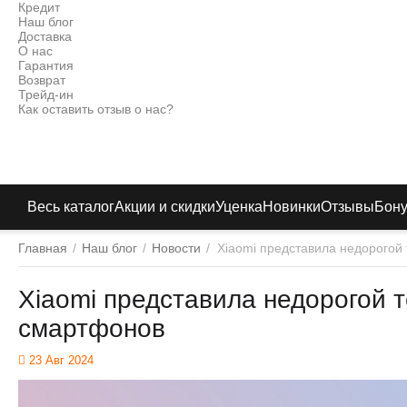
Кредит
Наш блог
Доставка
О нас
Гарантия
Возврат
Трейд-ин
Как оставить отзыв о нас?
Весь каталог
Акции и скидки
Уценка
Новинки
Отзывы
Бон
Главная
/
Наш блог
/
Новости
/
Xiaomi представила недорогой
Xiaomi представила недорогой т
смартфонов
23 Авг 2024