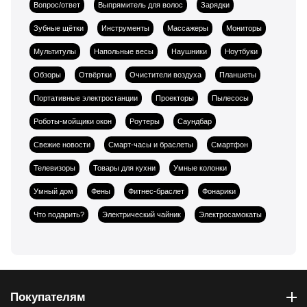
Вопрос/ответ
Выпрямитель для волос
Зарядки
Зубные щётки
Инструменты
Массажеры
Мониторы
Мультитулы
Напольные весы
Наушники
Ноутбуки
Обзоры
Отвёртки
Очистители воздуха
Планшеты
Портативные электростанции
Проекторы
Пылесосы
Роботы-мойщики окон
Роутеры
Саундбар
Свежие новости
Смарт-часы и браслеты
Смартфон
Телевизоры
Товары для кухни
Умные колонки
Умный дом
Фены
Фитнес-браслет
Фонарики
Что подарить?
Электрический чайник
Электросамокаты
Покупателям