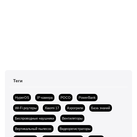
Теги
HyperOS
IP-камера
POCO
PowerBank
Wi-Fi роутеры
Xiaomi 17
Аэрогрили
База знаний
Беспроводные наушники
Вентиляторы
Вертикальный пылесос
Видеорегистраторы