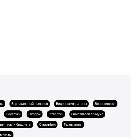
ры
Вертикальный пылесос
Видеорегистраторы
Вопрос/ответ
Ноутбуки
Обзоры
Отвёртки
Очистители воздуха
рт-часы и браслеты
Смартфон
Телевизоры
амокаты