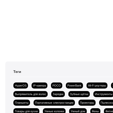
Теги
HyperOS
IP-камера
POCO
PowerBank
Wi-Fi роутеры
Выпрямитель для волос
Зарядки
Зубные щётки
Инструменты
Планшеты
Портативные электростанции
Проекторы
Пылесос
Товары для кухни
Умные колонки
Умный дом
Фены
Фитне