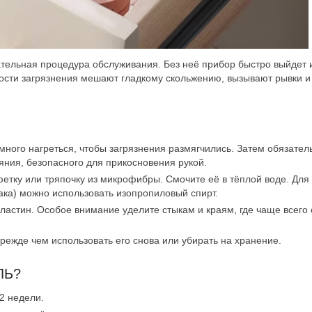
ательная процедура обслуживания. Без неё прибор быстро выйдет и
ости загрязнения мешают гладкому скольжению, вызывают рывки и
много нагреться, чтобы загрязнения размягчились. Затем обязател
ояния, безопасного для прикосновения рукой.
лфетку или тряпочку из микрофибры. Смочите её в тёплой воде. Для
ака) можно использовать изопропиловый спирт.
пластин. Особое внимание уделите стыкам и краям, где чаще всего
прежде чем использовать его снова или убирать на хранение.
ЛЬ?
–2 недели.