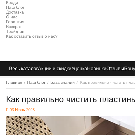
Кредит
Наш блог
Доставка
О нас
Гарантия
Возврат
Трейд-ин
Как оставить отзыв о нас?
Весь каталог
Акции и скидки
Уценка
Новинки
Отзывы
Бон
Главная
/
Наш блог
/
База знаний
/
Как правильно чистить пл
Как правильно чистить пластин
03 Июнь 2026