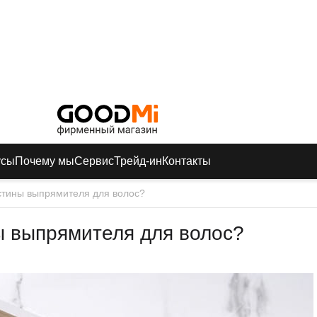
усы
Почему мы
Сервис
Трейд-ин
Контакты
астины выпрямителя для волос?
ы выпрямителя для волос?