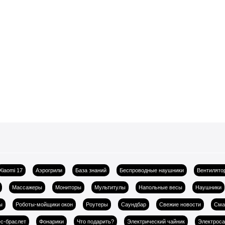
Xiaomi 17
Аэрогрили
База знаний
Беспроводные наушники
Вентилято
Массажеры
Мониторы
Мультитулы
Напольные весы
Наушники
ы
Роботы-мойщики окон
Роутеры
Саундбар
Свежие новости
Сма
с-браслет
Фонарики
Что подарить?
Электрический чайник
Электрос