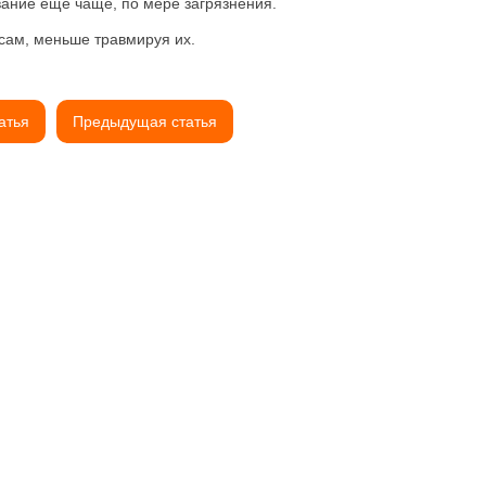
вание ещё чаще, по мере загрязнения.
осам, меньше травмируя их.
атья
Предыдущая статья