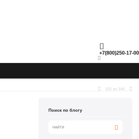
+7(800)250-17-00
102
из
348
Поиск по блогу