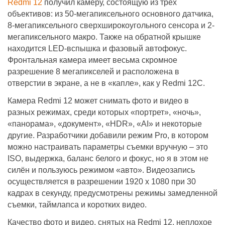
Redmi 12
получил камеру, состоящую из трех
объективов: из 50-мегапиксельного основного датчика,
8-мегапиксельного сверхширокоугольного сенсора и 2-
мегапиксельного макро. Также на обратной крышке
находится LED-вспышка и фазовый автофокус.
Фронтальная камера имеет весьма скромное
разрешение 8 мегапикселей и расположена в
отверстии в экране, а не в «капле», как у Redmi 12С.
Камера Redmi 12 может снимать фото и видео в
разных режимах, среди которых «портрет», «ночь»,
«панорама», «документ», «HDR», «AI» и некоторые
другие. Разработчики добавили режим Pro, в котором
можно настраивать параметры съемки вручную – это
ISO, выдержка, баланс белого и фокус, но я в этом не
силён и пользуюсь режимом «авто». Видеозапись
осуществляется в разрешении 1920 х 1080 при 30
кадрах в секунду, предусмотрены режимы замедленной
съемки, таймлапса и коротких видео.
Качество фото и видео, снятых на Redmi 12, неплохое