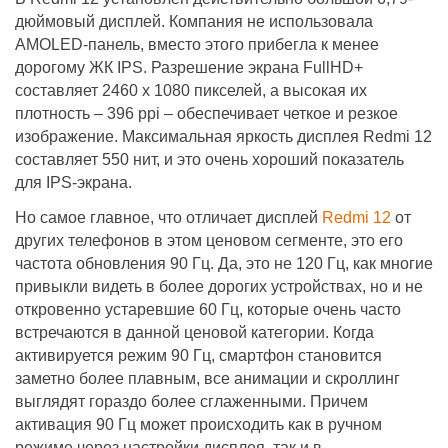
дюймовый дисплей. Компания не использовала
AMOLED-панель, вместо этого прибегла к менее
дорогому ЖК IPS. Разрешение экрана FullHD+
составляет 2460 х 1080 пикселей, а высокая их
плотность – 396 ppi – обеспечивает четкое и резкое
изображение. Максимальная яркость дисплея Redmi 12
составляет 550 нит, и это очень хороший показатель
для IPS-экрана.
Но самое главное, что отличает дисплей
Redmi 12
от
других телефонов в этом ценовом сегменте, это его
частота обновления 90 Гц. Да, это не 120 Гц, как многие
привыкли видеть в более дорогих устройствах, но и не
откровенно устаревшие 60 Гц, которые очень часто
встречаются в данной ценовой категории. Когда
активируется режим 90 Гц, смартфон становится
заметно более плавным, все анимации и скроллинг
выглядят гораздо более сглаженными. Причем
активация 90 Гц может происходить как в ручном
режиме через настройки дисплея, так и в