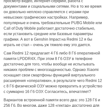
просмотр видео, интернет-серфинг, работа с
документами и социальными сетями. Но в то же время
он довольно неплохо справляется с играми при
невысоких графических настройках. Например,
популярные и очень требовательные PUBG Mobile или
Call of Duty Mobile работают достаточно стабильно,
если установить средние или базовые параметры
графики. А вот в Genshin Impact на Redmi 12 я бы
играть не стал – очень уж тяжело ему это дается.
Сам Redmi 12 предлагает 4 Гб либо 8 Гб оперативной
памяти LPDDR4X. При этом 8 Гб ОЗУ в телефоне
достаточно для того, чтобы вообще не испытывать
никаких проблем с многозадачностью. Однако Xiaomi
оснащает свои смартфоны функцией виртуального
расширения «оперативки», в результате чего Redmi 12
с 8 Гб физической ОЗУ можно превратить в устройство
с суммарно 16 Гб ОЗУ. Согласитесь, впечатляет?
Вариантов встроенной памяти всего два: это 128 Гб и
256 Гб. Во многом, даже 128 «гектар» достаточно для