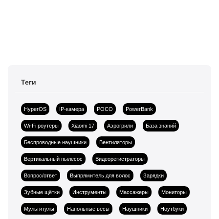
Теги
HyperOS
IP-камера
POCO
PowerBank
Wi-Fi роутеры
Xiaomi 17
Аэрогрили
База знаний
Беспроводные наушники
Вентиляторы
Вертикальный пылесос
Видеорегистраторы
Вопрос/ответ
Выпрямитель для волос
Зарядки
Зубные щётки
Инструменты
Массажеры
Мониторы
Мультитулы
Напольные весы
Наушники
Ноутбуки