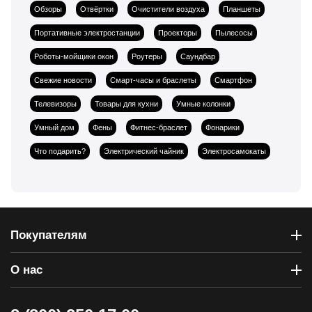
Обзоры
Отвёртки
Очистители воздуха
Планшеты
Портативные электростанции
Проекторы
Пылесосы
Роботы-мойщики окон
Роутеры
Саундбар
Свежие новости
Смарт-часы и браслеты
Смартфон
Телевизоры
Товары для кухни
Умные колонки
Умный дом
Фены
Фитнес-браслет
Фонарики
Что подарить?
Электрический чайник
Электросамокаты
Покупателям
О нас