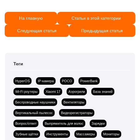
На главную
Статьи в этой категории
Следующая статья
Предыдущая статья
Теги
HyperOS
IP-камера
POCO
PowerBank
Wi-Fi роутеры
Xiaomi 17
Аэрогрили
База знаний
Беспроводные наушники
Вентиляторы
Вертикальный пылесос
Видеорегистраторы
Вопрос/ответ
Выпрямитель для волос
Зарядки
Зубные щётки
Инструменты
Массажеры
Мониторы