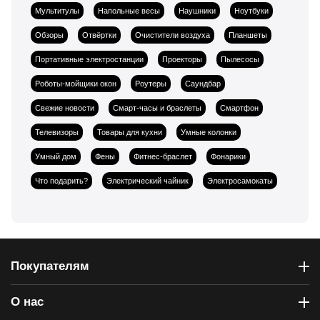
Мультитулы
Напольные весы
Наушники
Ноутбуки
Обзоры
Отвёртки
Очистители воздуха
Планшеты
Портативные электростанции
Проекторы
Пылесосы
Роботы-мойщики окон
Роутеры
Саундбар
Свежие новости
Смарт-часы и браслеты
Смартфон
Телевизоры
Товары для кухни
Умные колонки
Умный дом
Фены
Фитнес-браслет
Фонарики
Что подарить?
Электрический чайник
Электросамокаты
Покупателям
О нас