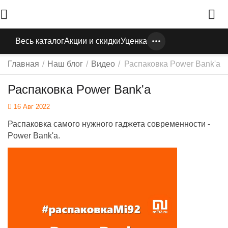
Весь каталог
Акции и скидки
Уценка
Главная
/
Наш блог
/
Видео
/
Распаковка Power Bank'а
Распаковка Power Bank'а
16 Авг 2022
Распаковка
самого нужного гаджета современности -
Power Bank'а.