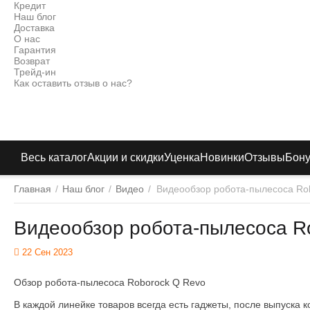
Кредит
Наш блог
Доставка
О нас
Гарантия
Возврат
Трейд-ин
Как оставить отзыв о нас?
Весь каталог
Акции и скидки
Уценка
Новинки
Отзывы
Бон
Главная
/
Наш блог
/
Видео
/
Видеообзор робота-пылесоса Ro
Видеообзор робота-пылесоса R
22 Сен 2023
Обзор робота-пылесоса Roborock Q Revo
В каждой линейке товаров всегда есть гаджеты, после выпуска