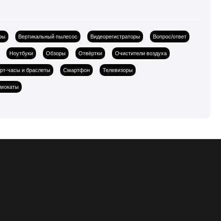
ры
Вертикальный пылесос
Видеорегистраторы
Вопрос/ответ
Ноутбуки
Обзоры
Отвёртки
Очистители воздуха
рт-часы и браслеты
Смартфон
Телевизоры
амокаты