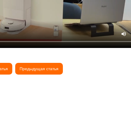
атья
Предыдущая статья