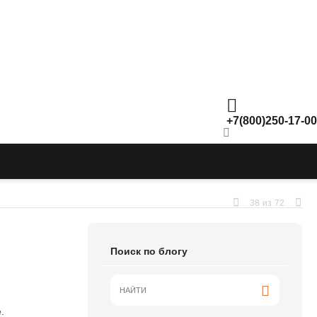
+7(800)250-17-00
38
из
72
Поиск по блогу
.