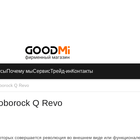
усы
Почему мы
Сервис
Трейд-ин
Контакты
borock Q Revo
oborock Q Revo
 которых совершается революция во внешнем виде или функционале