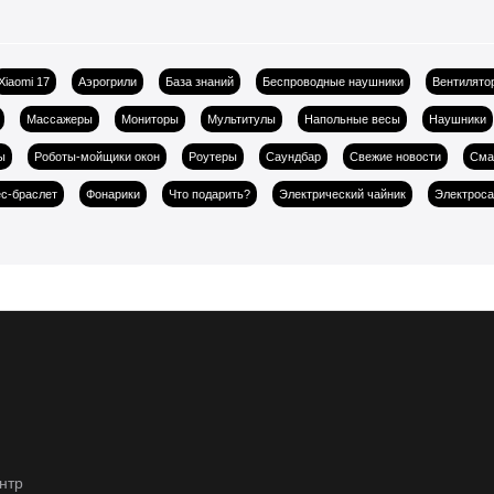
Xiaomi 17
Аэрогрили
База знаний
Беспроводные наушники
Вентилято
Массажеры
Мониторы
Мультитулы
Напольные весы
Наушники
ы
Роботы-мойщики окон
Роутеры
Саундбар
Свежие новости
Сма
с-браслет
Фонарики
Что подарить?
Электрический чайник
Электрос
нтр