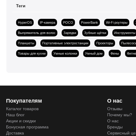
Теги
HyperOS
IP-камера
POCO
PowerBank
Wi-Fi роутеры
Выпрямитель для волос
Зарядки
Зубные щётки
Инструменты
Планшеты
Портативные электростанции
Проекторы
Пылесос
Товары для кухни
Умные колонки
Умный дом
Фены
Фитне
Покупателям
О нас
Каталог товаров
Отзывы
Наш блог
Почему мы?
Акции и скидки
О нас
Бонусная программа
Бренды
Доставка
Сервисный це