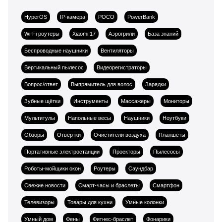
HyperOS
IP-камера
POCO
PowerBank
Wi-Fi роутеры
Xiaomi 17
Аэрогрили
База знаний
Беспроводные наушники
Вентиляторы
Вертикальный пылесос
Видеорегистраторы
Вопрос/ответ
Выпрямитель для волос
Зарядки
Зубные щётки
Инструменты
Массажеры
Мониторы
Мультитулы
Напольные весы
Наушники
Ноутбуки
Обзоры
Отвёртки
Очистители воздуха
Планшеты
Портативные электростанции
Проекторы
Пылесосы
Роботы-мойщики окон
Роутеры
Саундбар
Свежие новости
Смарт-часы и браслеты
Смартфон
Телевизоры
Товары для кухни
Умные колонки
Умный дом
Фены
Фитнес-браслет
Фонарики