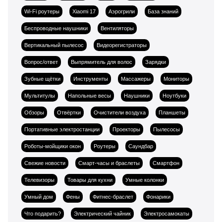
Wi-Fi роутеры
Xiaomi 17
Аэрогрили
База знаний
Беспроводные наушники
Вентиляторы
Вертикальный пылесос
Видеорегистраторы
Вопрос/ответ
Выпрямитель для волос
Зарядки
Зубные щётки
Инструменты
Массажеры
Мониторы
Мультитулы
Напольные весы
Наушники
Ноутбуки
Обзоры
Отвёртки
Очистители воздуха
Планшеты
Портативные электростанции
Проекторы
Пылесосы
Роботы-мойщики окон
Роутеры
Саундбар
Свежие новости
Смарт-часы и браслеты
Смартфон
Телевизоры
Товары для кухни
Умные колонки
Умный дом
Фены
Фитнес-браслет
Фонарики
Что подарить?
Электрический чайник
Электросамокаты