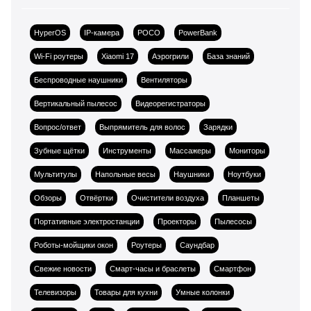
HyperOS
IP-камера
POCO
PowerBank
Wi-Fi роутеры
Xiaomi 17
Аэрогрили
База знаний
Беспроводные наушники
Вентиляторы
Вертикальный пылесос
Видеорегистраторы
Вопрос/ответ
Выпрямитель для волос
Зарядки
Зубные щётки
Инструменты
Массажеры
Мониторы
Мультитулы
Напольные весы
Наушники
Ноутбуки
Обзоры
Отвёртки
Очистители воздуха
Планшеты
Портативные электростанции
Проекторы
Пылесосы
Роботы-мойщики окон
Роутеры
Саундбар
Свежие новости
Смарт-часы и браслеты
Смартфон
Телевизоры
Товары для кухни
Умные колонки