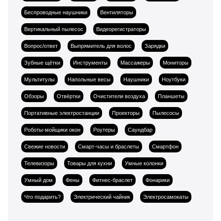
Беспроводные наушники
Вентиляторы
Вертикальный пылесос
Видеорегистраторы
Вопрос/ответ
Выпрямитель для волос
Зарядки
Зубные щётки
Инструменты
Массажеры
Мониторы
Мультитулы
Напольные весы
Наушники
Ноутбуки
Обзоры
Отвёртки
Очистители воздуха
Планшеты
Портативные электростанции
Проекторы
Пылесосы
Роботы-мойщики окон
Роутеры
Саундбар
Свежие новости
Смарт-часы и браслеты
Смартфон
Телевизоры
Товары для кухни
Умные колонки
Умный дом
Фены
Фитнес-браслет
Фонарики
Что подарить?
Электрический чайник
Электросамокаты