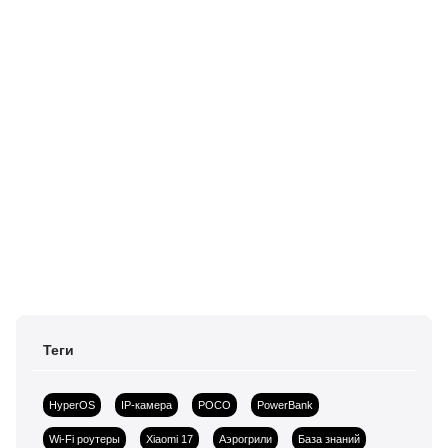
Теги
HyperOS
IP-камера
POCO
PowerBank
Wi-Fi роутеры
Xiaomi 17
Аэрогрили
База знаний