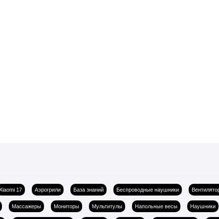
Xiaomi 17
Аэрогрили
База знаний
Беспроводные наушники
Вентилято
Массажеры
Мониторы
Мультитулы
Напольные весы
Наушники