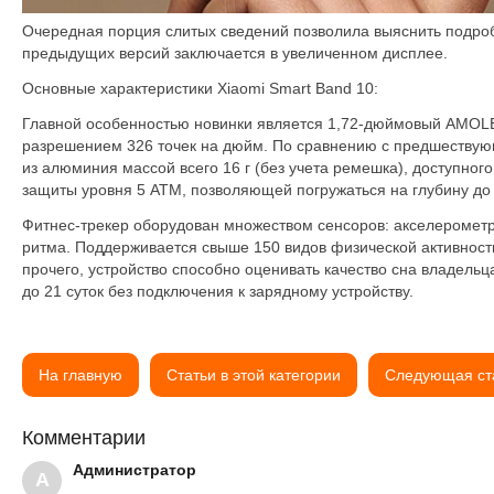
Очередная порция слитых сведений позволила выяснить подроб
предыдущих версий заключается в увеличенном дисплее.
Основные характеристики Xiaomi Smart Band 10:
Главной особенностью новинки является 1,72-дюймовый AMOLED
разрешением 326 точек на дюйм. По сравнению с предшествую
из алюминия массой всего 16 г (без учета ремешка), доступног
защиты уровня 5 ATM, позволяющей погружаться на глубину до 
Фитнес-трекер оборудован множеством сенсоров: акселерометр,
ритма. Поддерживается свыше 150 видов физической активнос
прочего, устройство способно оценивать качество сна владель
до 21 суток без подключения к зарядному устройству.
На главную
Статьи в этой категории
Следующая ст
Комментарии
Администратор
А