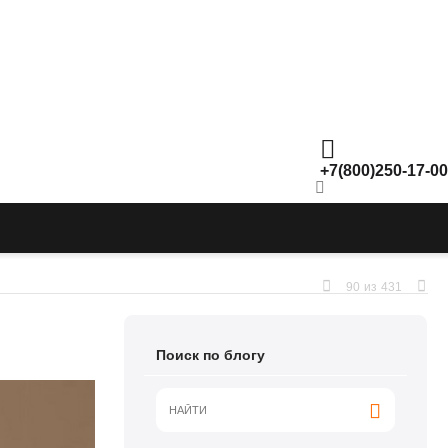
+7(800)250-17-00
90
из
431
Поиск по блогу