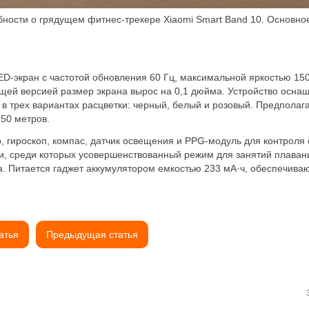
ности о грядущем фитнес-трекере Xiaomi Smart Band 10. Основное
-экран с частотой обновления 60 Гц, максимальной яркостью 150
щей версией размер экрана вырос на 0,1 дюйма. Устройство осна
о в трех вариантах расцветки: черный, белый и розовый. Предполаг
50 метров.
 гироскоп, компас, датчик освещения и PPG-модуль для контроля
ти, среди которых усовершенствованный режим для занятий плава
ца. Питается гаджет аккумулятором емкостью 233 мА·ч, обеспечив
атья
Предыдущая статья