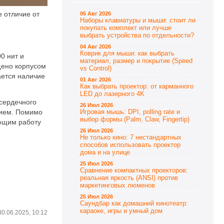
 отличие от
05 Авг 2026
Наборы клавиатуры и мыши: стоит ли
покупать комплект или лучше
выбрать устройства по отдельности?
04 Авг 2026
Коврик для мыши: как выбрать
0 нит и
материал, размер и покрытие (Speed
щено корпусом
vs Control)
ается наличие
01 Авг 2026
Как выбрать проектор: от карманного
LED до лазерного 4K
 сердечного
26 Июл 2026
нием. Помимо
Игровая мышь: DPI, polling rate и
выбор формы (Palm, Claw, Fingertip)
ающим работу
26 Июл 2026
Не только кино: 7 нестандартных
способов использовать проектор
дома и на улице
25 Июл 2026
Сравнение компактных проекторов:
реальная яркость (ANSI) против
маркетинговых люменов
25 Июл 2026
Саундбар как домашний кинотеатр:
караоке, игры и умный дом
30.06.2025, 10:12