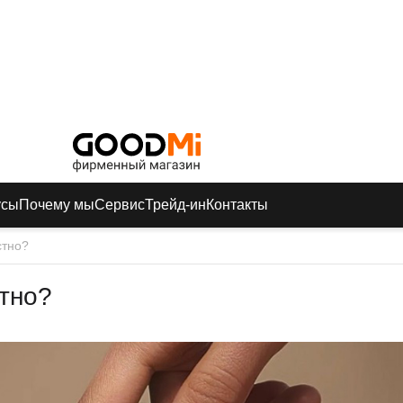
усы
Почему мы
Сервис
Трейд-ин
Контакты
стно?
стно?