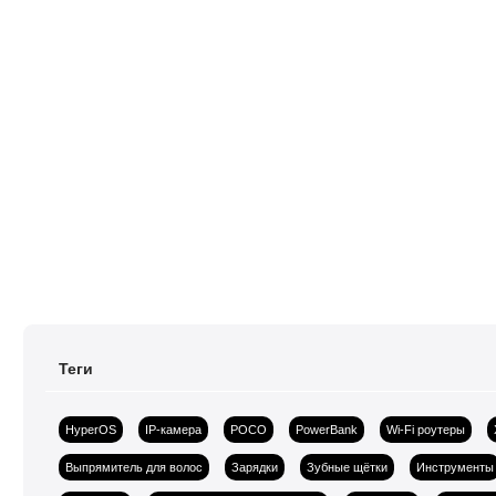
Теги
HyperOS
IP-камера
POCO
PowerBank
Wi-Fi роутеры
Выпрямитель для волос
Зарядки
Зубные щётки
Инструменты