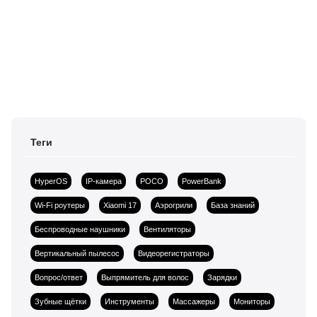
Теги
HyperOS
IP-камера
POCO
PowerBank
Wi-Fi роутеры
Xiaomi 17
Аэрогрили
База знаний
Беспроводные наушники
Вентиляторы
Вертикальный пылесос
Видеорегистраторы
Вопрос/ответ
Выпрямитель для волос
Зарядки
Зубные щётки
Инструменты
Массажеры
Мониторы