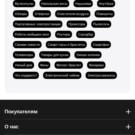
Мультитулы
Напольные весы
Наушники
Ноутбуки
Обзоры
Отвёртки
Очистители воздуха
Планшеты
Портативные электростанции
Проекторы
Пылесосы
Роботы-мойщики окон
Роутеры
Саундбар
Свежие новости
Смарт-часы и браслеты
Смартфон
Телевизоры
Товары для кухни
Умные колонки
Умный дом
Фены
Фитнес-браслет
Фонарики
Что подарить?
Электрический чайник
Электросамокаты
Покупателям
О нас