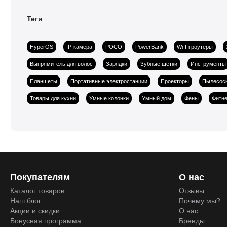
Теги
HyperOS
IP-камера
POCO
PowerBank
Wi-Fi роутеры
Выпрямитель для волос
Зарядки
Зубные щётки
Инструменты
Планшеты
Портативные электростанции
Проекторы
Пылесос
Товары для кухни
Умные колонки
Умный дом
Фены
Фитне
Покупателям
О нас
Каталог товаров
Отзывы
Наш блог
Почему мы?
Акции и скидки
О нас
Бонусная программа
Бренды