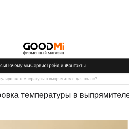
усы
Почему мы
Сервис
Трейд-ин
Контакты
егулировка температуры в выпрямителе для волос?
ровка температуры в выпрямител