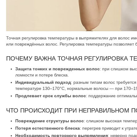
Точная регулировка температуры в выпрямителях для волос им
или повреждённых волос. Регулировка температуры позволяет б
ПОЧЕМУ ВАЖНА ТОЧНАЯ РЕГУЛИРОВКА Т
Защита тонких и поврежденных волос
: при слишком выс
ломкости и потере блеска.
Индивидуальный подход
: разным типам волос требуетс
температуре 130–170°C, нормальные волосы — при 170–19
Продлевает срок службы волос
: поддержание оптималь
ЧТО ПРОИСХОДИТ ПРИ НЕПРАВИЛЬНОМ П
Повреждение структуры волос
: слишком высокая темпе
Потеря естественного блеска
: перегрев приводит к утрат
Необходимость повторного выпрямления
: неверно под