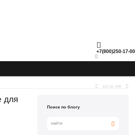
+7(800)250-17-00
110
из
348
е для
Поиск по блогу