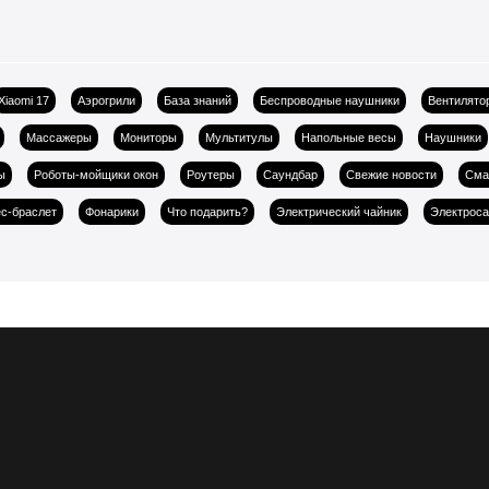
Xiaomi 17
Аэрогрили
База знаний
Беспроводные наушники
Вентилято
Массажеры
Мониторы
Мультитулы
Напольные весы
Наушники
ы
Роботы-мойщики окон
Роутеры
Саундбар
Свежие новости
Сма
с-браслет
Фонарики
Что подарить?
Электрический чайник
Электрос