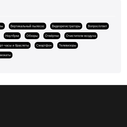
ры
Вертикальный пылесос
Видеорегистраторы
Вопрос/ответ
Ноутбуки
Обзоры
Отвёртки
Очистители воздуха
рт-часы и браслеты
Смартфон
Телевизоры
амокаты