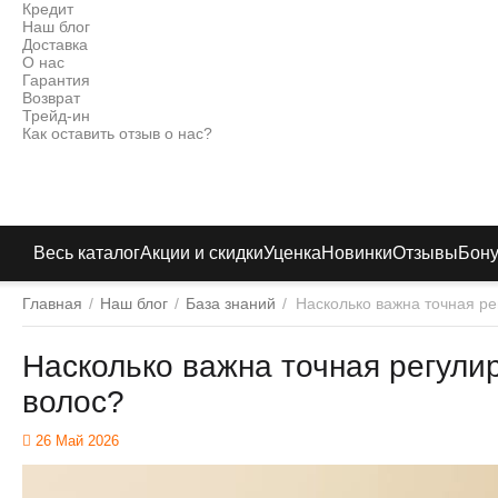
Кредит
Наш блог
Доставка
О нас
Гарантия
Возврат
Трейд-ин
Как оставить отзыв о нас?
Весь каталог
Акции и скидки
Уценка
Новинки
Отзывы
Бон
Главная
/
Наш блог
/
База знаний
/
Насколько важна точная р
Насколько важна точная регули
волос?
26 Май 2026