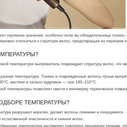
еет огромное значение, особенно если вы обладательница тонких,
ережно относиться к структуре волос, предотвращая их перегрев 
ЕМПЕРАТУРЫ?
окой температуре выпрямитель повреждает структуру волос, что вед
я разная температура. Тонкие и поврежденные волосы лучше выпр
0°C, жесткие и сильно кудрявые — при 190–210°C.
ной температуры позволяет свести к минимуму термическое повре
ОДБОРЕ ТЕМПЕРАТУРЫ?
ратура разрушает кератин, делает волосы ломкими и секущимися.
е естественной эластичности и сияния волос.
обранная температура заставляет повторять процедуру укладки, чт