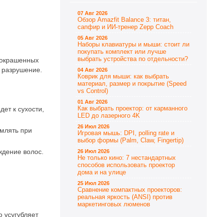
07 Авг 2026
Обзор Amazfit Balance 3: титан,
сапфир и ИИ-тренер Zepp Coach
05 Авг 2026
Наборы клавиатуры и мыши: стоит ли
покупать комплект или лучше
выбрать устройства по отдельности?
 окрашенных
и разрушение.
04 Авг 2026
Коврик для мыши: как выбрать
материал, размер и покрытие (Speed
vs Control)
01 Авг 2026
Как выбрать проектор: от карманного
ет к сухости,
LED до лазерного 4K
26 Июл 2026
ямлять при
Игровая мышь: DPI, polling rate и
выбор формы (Palm, Claw, Fingertip)
ждение волос.
26 Июл 2026
Не только кино: 7 нестандартных
способов использовать проектор
дома и на улице
25 Июл 2026
Сравнение компактных проекторов:
реальная яркость (ANSI) против
маркетинговых люменов
о усугубляет