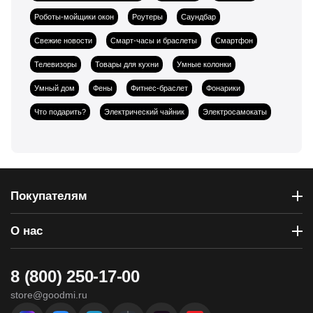
Роботы-мойщики окон
Роутеры
Саундбар
Свежие новости
Смарт-часы и браслеты
Смартфон
Телевизоры
Товары для кухни
Умные колонки
Умный дом
Фены
Фитнес-браслет
Фонарики
Что подарить?
Электрический чайник
Электросамокаты
Покупателям
О нас
8 (800) 250-17-00
store@goodmi.ru