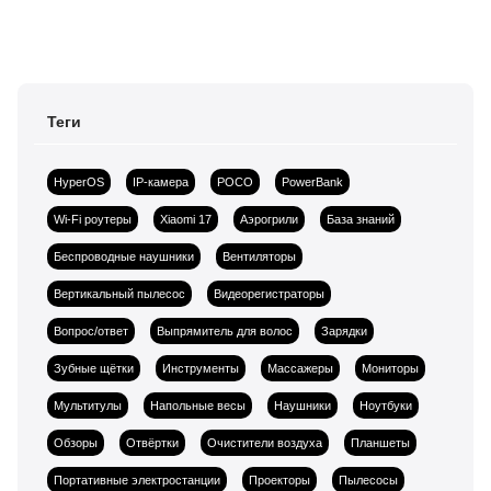
Теги
HyperOS
IP-камера
POCO
PowerBank
Wi-Fi роутеры
Xiaomi 17
Аэрогрили
База знаний
Беспроводные наушники
Вентиляторы
Вертикальный пылесос
Видеорегистраторы
Вопрос/ответ
Выпрямитель для волос
Зарядки
Зубные щётки
Инструменты
Массажеры
Мониторы
Мультитулы
Напольные весы
Наушники
Ноутбуки
Обзоры
Отвёртки
Очистители воздуха
Планшеты
Портативные электростанции
Проекторы
Пылесосы