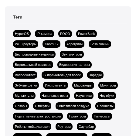
Теги
HyperOS
IP-камера
POCO
PowerBank
Wi-Fi роутеры
Xiaomi 17
Аэрогрили
База знаний
Беспроводные наушники
Вентиляторы
Вертикальный пылесос
Видеорегистраторы
Вопрос/ответ
Выпрямитель для волос
Зарядки
Зубные щётки
Инструменты
Массажеры
Мониторы
Мультитулы
Напольные весы
Наушники
Ноутбуки
Обзоры
Отвёртки
Очистители воздуха
Планшеты
Портативные электростанции
Проекторы
Пылесосы
Роботы-мойщики окон
Роутеры
Саундбар