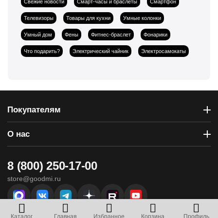
Свежие новости
Смарт-часы и браслеты
Смартфон
Телевизоры
Товары для кухни
Умные колонки
Умный дом
Фены
Фитнес-браслет
Фонарики
Что подарить?
Электрический чайник
Электросамокаты
Покупателям
О нас
8 (800) 250-17-00
store@goodmi.ru
г. Севастополь, ул. Вакуленчука, 29 - ТЦ «Муссон»
Каталог
Главная
Избранное
Корзина
Профиль