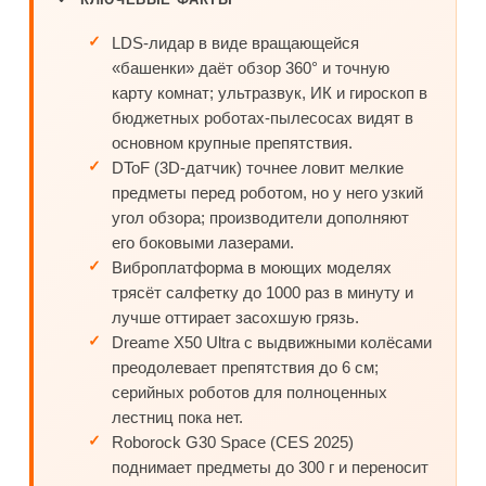
LDS-лидар в виде вращающейся
«башенки» даёт обзор 360° и точную
карту комнат; ультразвук, ИК и гироскоп в
бюджетных роботах-пылесосах видят в
основном крупные препятствия.
DToF (3D-датчик) точнее ловит мелкие
предметы перед роботом, но у него узкий
угол обзора; производители дополняют
его боковыми лазерами.
Виброплатформа в моющих моделях
трясёт салфетку до 1000 раз в минуту и
лучше оттирает засохшую грязь.
Dreame X50 Ultra с выдвижными колёсами
преодолевает препятствия до 6 см;
серийных роботов для полноценных
лестниц пока нет.
Roborock G30 Space (CES 2025)
поднимает предметы до 300 г и переносит