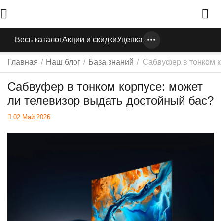
Весь каталог
Акции и скидки
Уценка
Главная
/
Наш блог
/
База знаний
/
Сабвуфер в тонком к
Сабвуфер в тонком корпусе: может
ли телевизор выдать достойный бас?
02 Май 2026