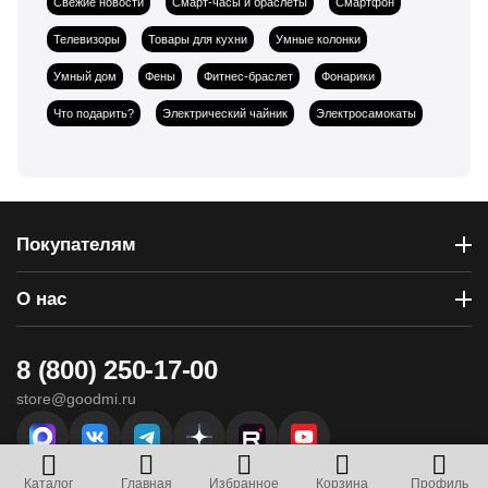
Свежие новости
Смарт-часы и браслеты
Смартфон
Телевизоры
Товары для кухни
Умные колонки
Умный дом
Фены
Фитнес-браслет
Фонарики
Что подарить?
Электрический чайник
Электросамокаты
Покупателям
О нас
8 (800) 250-17-00
store@goodmi.ru
г. Севастополь, ул. Вакуленчука, 29 - ТЦ «Муссон»
Каталог
Главная
Избранное
Корзина
Профиль