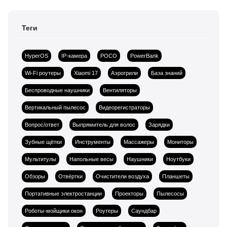
Теги
HyperOS
IP-камера
POCO
PowerBank
Wi-Fi роутеры
Xiaomi 17
Аэрогрили
База знаний
Беспроводные наушники
Вентиляторы
Вертикальный пылесос
Видеорегистраторы
Вопрос/ответ
Выпрямитель для волос
Зарядки
Зубные щётки
Инструменты
Массажеры
Мониторы
Мультитулы
Напольные весы
Наушники
Ноутбуки
Обзоры
Отвёртки
Очистители воздуха
Планшеты
Портативные электростанции
Проекторы
Пылесосы
Роботы-мойщики окон
Роутеры
Саундбар