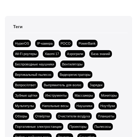
Теги
HyperOS
IP-камера
POCO
PowerBank
Wi-Fi роутеры
Xiaomi 17
Аэрогрили
База знаний
Беспроводные наушники
Вентиляторы
Вертикальный пылесос
Видеорегистраторы
Вопрос/ответ
Выпрямитель для волос
Зарядки
Зубные щётки
Инструменты
Массажеры
Мониторы
Мультитулы
Напольные весы
Наушники
Ноутбуки
Обзоры
Отвёртки
Очистители воздуха
Планшеты
Портативные электростанции
Проекторы
Пылесосы