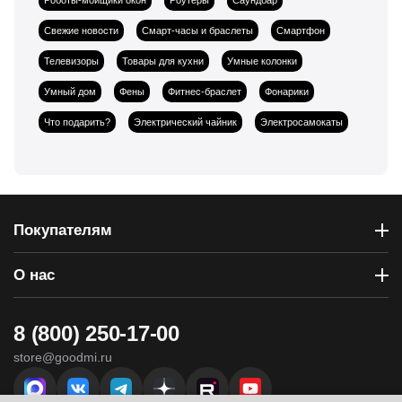
Роботы-мойщики окон
Роутеры
Саундбар
Свежие новости
Смарт-часы и браслеты
Смартфон
Телевизоры
Товары для кухни
Умные колонки
Умный дом
Фены
Фитнес-браслет
Фонарики
Что подарить?
Электрический чайник
Электросамокаты
Покупателям
О нас
8 (800) 250-17-00
store@goodmi.ru