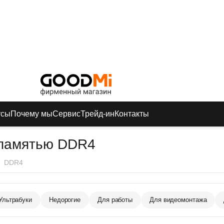
усы
Почему мы
Сервис
Трейд-ин
Контакты
 памятью DDR4
DDR4
Ультрабуки
Недорогие
Для работы
Для видеомонтажа