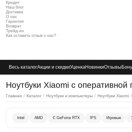
Кредит
Наш блог
Доставка
О нас
Гарантия
Возврат
Трейд-ин
Как оставить отзыв о нас?
Весь каталог
Акции и скидки
Уценка
Новинки
Отзывы
Бон
Ноутбуки Xiaomi с оперативной
Главная
/
Каталог
/
Ноутбуки и компьютеры
/
Ноутбуки Xiaomi
/
Intel
AMD
С GeForce RTX
IPS
Игровые