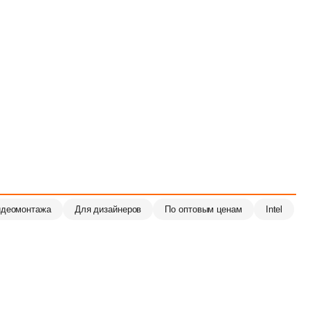
идеомонтажа
Для дизайнеров
По оптовым ценам
Intel