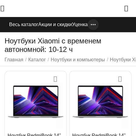
Весь каталог
Акции и скидки
Уценка
Ноутбуки Xiaomi с временем
автономной: 10-12 ч
Главная
/
Каталог
/
Ноутбуки и компьютеры
/
Ноутбуки X
Ноутбук RedmiBook 14"
Ноутбук RedmiBook 14"