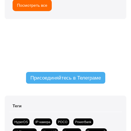
Посмотреть все
ЧАТ С ЧИТАТЕЛЯМИ
Присоединяйтесь в Телеграме
Теги
HyperOS
IP-камера
POCO
PowerBank