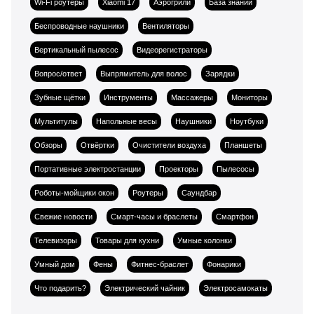
Wi-Fi роутеры
Xiaomi 17
Аэрогрили
База знаний
Беспроводные наушники
Вентиляторы
Вертикальный пылесос
Видеорегистраторы
Вопрос/ответ
Выпрямитель для волос
Зарядки
Зубные щётки
Инструменты
Массажеры
Мониторы
Мультитулы
Напольные весы
Наушники
Ноутбуки
Обзоры
Отвёртки
Очистители воздуха
Планшеты
Портативные электростанции
Проекторы
Пылесосы
Роботы-мойщики окон
Роутеры
Саундбар
Свежие новости
Смарт-часы и браслеты
Смартфон
Телевизоры
Товары для кухни
Умные колонки
Умный дом
Фены
Фитнес-браслет
Фонарики
Что подарить?
Электрический чайник
Электросамокаты