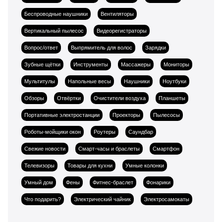
Беспроводные наушники
Вентиляторы
Вертикальный пылесос
Видеорегистраторы
Вопрос/ответ
Выпрямитель для волос
Зарядки
Зубные щётки
Инструменты
Массажеры
Мониторы
Мультитулы
Напольные весы
Наушники
Ноутбуки
Обзоры
Отвёртки
Очистители воздуха
Планшеты
Портативные электростанции
Проекторы
Пылесосы
Роботы-мойщики окон
Роутеры
Саундбар
Свежие новости
Смарт-часы и браслеты
Смартфон
Телевизоры
Товары для кухни
Умные колонки
Умный дом
Фены
Фитнес-браслет
Фонарики
Что подарить?
Электрический чайник
Электросамокаты