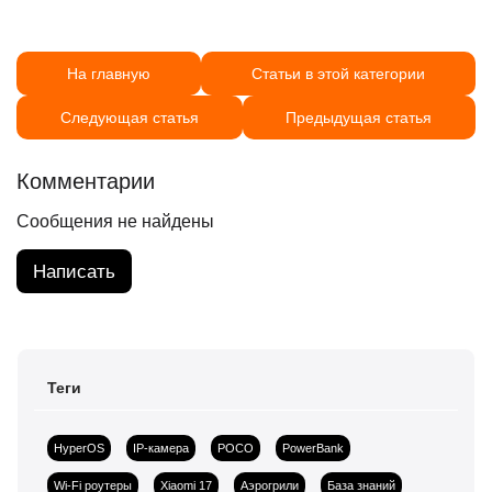
На главную
Статьи в этой категории
Следующая статья
Предыдущая статья
Комментарии
Сообщения не найдены
Написать
Теги
HyperOS
IP-камера
POCO
PowerBank
Wi-Fi роутеры
Xiaomi 17
Аэрогрили
База знаний