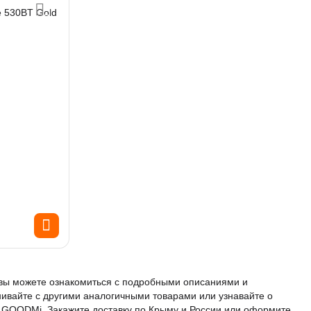
 530BT Gold
 вы можете ознакомиться с подробными описаниями и
нивайте с другими аналогичными товарами или узнавайте о
е GOODMi. Закажите доставку по Крыму и России или оформите