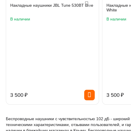
Накладные наушники JBL Tune 530BT Blue
Накладные н
White
В наличии
В наличии
3 500
₽
3 500
₽
Беспроводные наушники с чувствительностью 102 дБ - широкий
техническими характеристиками, отзывами пользователей, и га
наличии в ближайших магазинах в Крыму. Беспроводные наушни