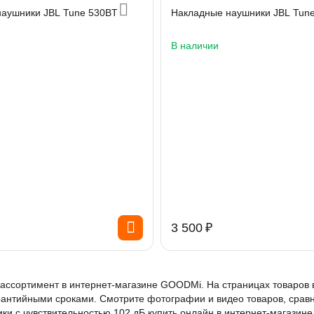
аушники JBL Tune 530BT
Накладные наушники JBL Tune
В наличии
3 500
₽
 ассортимент в интернет-магазине GOODMi. На страницах товаров
рантийными сроками. Смотрите фотографии и видео товаров, срав
ки с чувствительностью 102 дБ купить онлайн в интернет-магазин