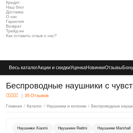
Кредит
Наш блог
Доставка
О нас
Гарантия
Возврат
Трейд-ин
Как оставить отзыв о нас?
Весь каталог
Акции и скидки
Уценка
Новинки
Отзывы
Бон
Беспроводные наушники с чувс
39 Отзывов
Главная
/
Каталог
/
Наушники и колонки
/
Беспроводные науш
Наушники Xiaomi
Наушники Redmi
Наушники Marshall