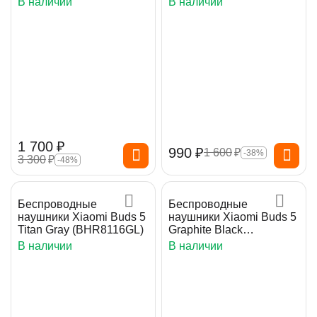
В наличии
В наличии
1 700
₽
‍990‍
₽
1 600
₽
-38%
3 300
₽
-48%
Беспроводные
Беспроводные
наушники Xiaomi Buds 5
наушники Xiaomi Buds 5
Titan Gray (BHR8116GL)
Graphite Black
(BHR8118GL)
В наличии
В наличии