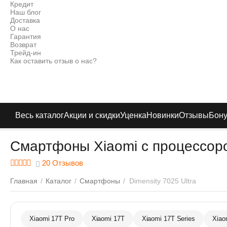
Кредит
Наш блог
Доставка
О нас
Гарантия
Возврат
Трейд-ин
Как оставить отзыв о нас?
Весь каталог
Акции и скидки
Уценка
Новинки
Отзывы
Бон
Смартфоны Xiaomi с процессором
20 Отзывов
Главная
/
Каталог
/
Смартфоны
/
Dimensity 7025 Ultra
Xiaomi 17T Pro
Xiaomi 17T
Xiaomi 17T Series
Xiao