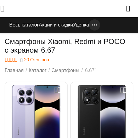
Весь каталог
Акции и скидки
Уценка
Смартфоны Xiaomi, Redmi и POCO
с экраном 6.67
20 Отзывов
Главная
/
Каталог
/
Смартфоны
/
6.67"